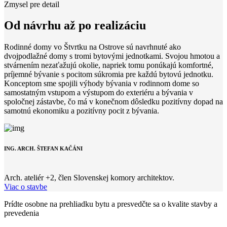
Zmysel pre detail
Od návrhu až po realizáciu
Rodinné domy vo Štvrtku na Ostrove sú navrhnuté ako
dvojpodlažné domy s tromi bytovými jednotkami. Svojou hmotou a
stvárnením nezaťažujú okolie, napriek tomu ponúkajú komfortné,
príjemné bývanie s pocitom súkromia pre každú bytovú jednotku.
Konceptom sme spojili výhody bývania v rodinnom dome so
samostatným vstupom a výstupom do exteriéru a bývania v
spoločnej zástavbe, čo má v konečnom dôsledku pozitívny dopad na
samotnú ekonomiku a pozitívny pocit z bývania.
ING. ARCH. ŠTEFAN KAČÁNI
Arch. ateliér +2, člen Slovenskej komory architektov.
Viac o stavbe
Prídte osobne na prehliadku bytu a presvedčte sa o kvalite stavby a
prevedenia