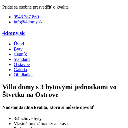
Prídte sa osobne presvedčiť o kvalite
0948 787 860
info@4domy.sk
4domy.sk
Úvod
Byty
Cenník
Štandard
O stavbe
Galéria
Obhliadka
Villa domy s 3 bytovými jednotkami vo
Štvrtku na Ostrove
Nadštandardná kvalita, ktorú si môžete dovoliť
3/4 izbové byty
Vlastné predzáhradky a terasa